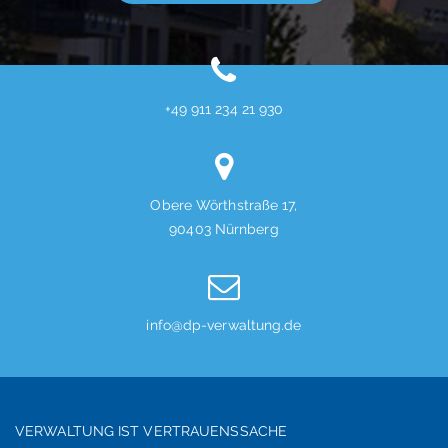
+49 911 234 21 930
Obere Wörthstraße 17,
90403 Nürnberg
info@dp-verwaltung.de
VERWALTUNG IST VERTRAUENSSACHE