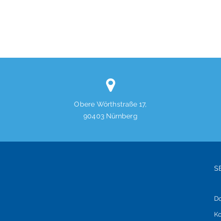
Obere Wörthstraße 17,
90403 Nürnberg
S
D
d
Ko