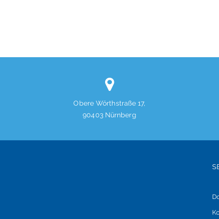
Obere Wörthstraße 17,
90403 Nürnberg
S
D
d
Ko